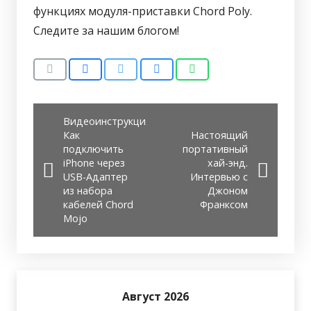
функциях модуля-приставки Chord Poly.
Следите за нашим блогом!
Видеоинструкция.
Как
Настоящий
подключить
портативный
iPhone через
хай-энд.
USB-Адаптер
Интервью с
из набора
Джоном
кабелей Chord
Франксом
Mojo
Август 2026