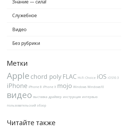
Знание — сила!
Служебное
Видео
Без рубрики
Метки
Apple
chord poly
FLAC
iOS
Hi-Fi Choice
iOS10.3
iPhone
mojo
iPhone 8
iPhone X
Windows
Windows10
видео
выставка
драйвер
инструкция
интервью
пользовательский обзор
Читайте также