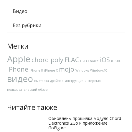
Видео
Без рубрики
Метки
Apple
chord poly
FLAC
iOS
Hi-Fi Choice
iOS10.3
iPhone
mojo
iPhone 8
iPhone X
Windows
Windows10
видео
выставка
драйвер
инструкция
интервью
пользовательский обзор
Читайте также
Обновлены прошивка модуля Chord
Electronics 2Go и приложение
GoFigure