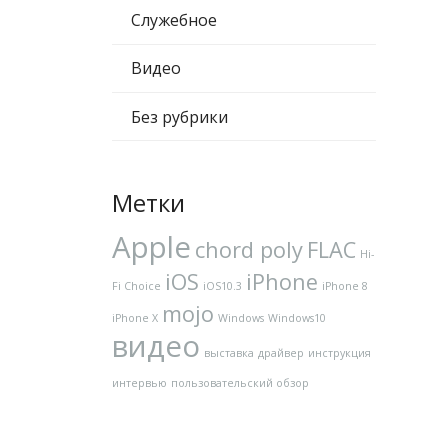
Служебное
Видео
Без рубрики
Метки
Apple
chord poly
FLAC
Hi-
iOS
iPhone
Fi Choice
iOS10.3
iPhone 8
mojo
iPhone X
Windows
Windows10
видео
выставка
драйвер
инструкция
интервью
пользовательский обзор