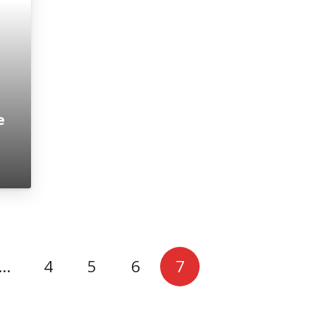
е
…
4
5
6
7